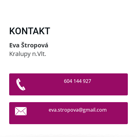
KONTAKT
Eva Štropová
Kralupy n.Vlt.
604 144 927
eva.stro
pova@gma
il.com